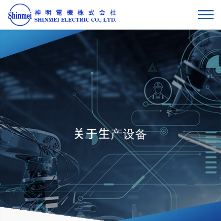
关于生产设备