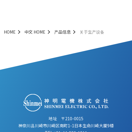
HOME
中文 HOME
产品信息
关于生产设备
地址 〒210-0015
神奈川县川崎市川崎区南町1-1日本生命川崎大厦9楼