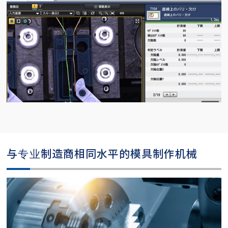
与专业制造商相同水平的模具制作机械