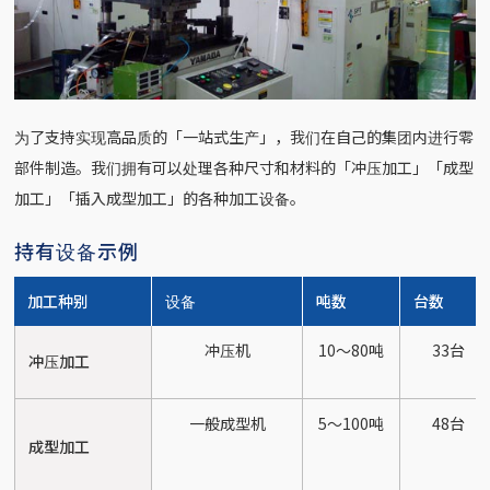
为了支持实现高品质的「一站式生产」，我们在自己的集团内进行零
部件制造。我们拥有可以处理各种尺寸和材料的「冲压加工」「成型
加工」「插入成型加工」的各种加工设备。
持有设备示例
加工种别
设备
吨数
台数
冲压机
10～80吨
33台
冲压加工
一般成型机
5～100吨
48台
成型加工