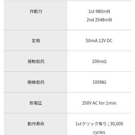
作動力
1st 980mN
2nd 2548mN
定格
50mA 12V DC
接触抵抗
100mΩ
絶縁抵抗
100MΩ
耐電圧
250V AC for 1min
動作寿命
1stクリック有り ; 30,000
cycles