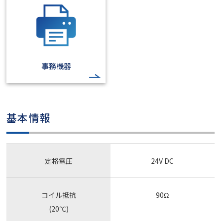
事務機器
基本情報
定格電圧
24V DC
コイル抵抗
90Ω
(20℃)