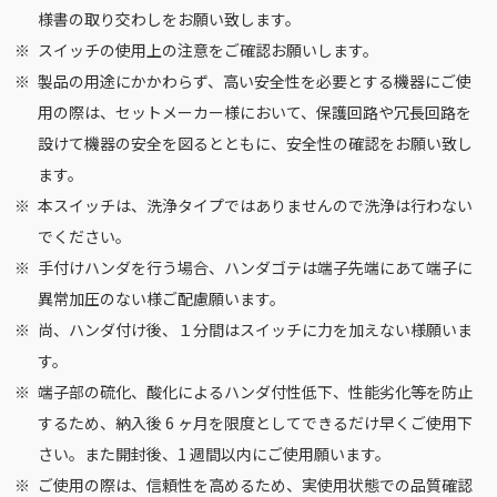
様書の取り交わしをお願い致します。
スイッチの使用上の注意
をご確認お願いします。
製品の用途にかかわらず、高い安全性を必要とする機器にご使
用の際は、セットメーカー様において、保護回路や冗長回路を
設けて機器の安全を図るとともに、安全性の確認をお願い致し
ます。
本スイッチは、洗浄タイプではありませんので洗浄は行わない
でください。
手付けハンダを行う場合、ハンダゴテは端子先端にあて端子に
異常加圧のない様ご配慮願います。
尚、ハンダ付け後、１分間はスイッチに力を加えない様願いま
す。
端子部の硫化、酸化によるハンダ付性低下、性能劣化等を防止
するため、納入後 6 ヶ月を限度としてできるだけ早くご使用下
さい。また開封後、1 週間以内にご使用願います。
ご使用の際は、信頼性を高めるため、実使用状態での品質確認