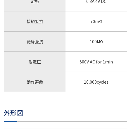
定格
0.3A 4V DC
接触抵抗
70mΩ
絶縁抵抗
100MΩ
耐電圧
500V AC for 1min
動作寿命
10,000cycles
外形図