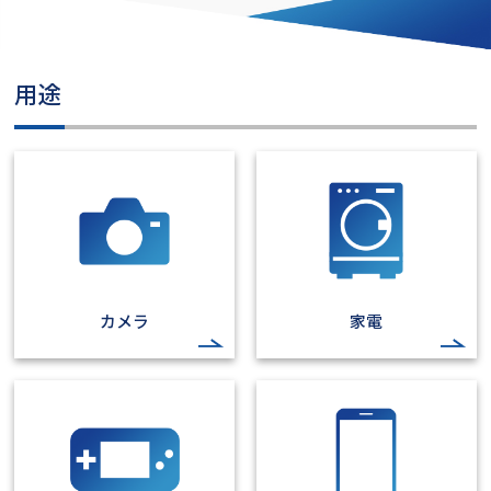
用途
カメラ
家電