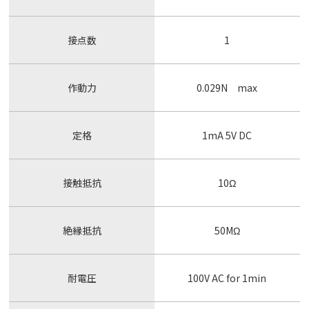
接点数
1
作動力
0.029N max
定格
1mA 5V DC
接触抵抗
10Ω
絶縁抵抗
50MΩ
耐電圧
100V AC for 1min