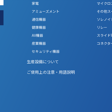
家電
マイクロ
アミューズメント
その他ス
通信機器
ソレノイ
健康機器
リレー
AV機器
スライド
産業機器
コネクタ
セキュリティ機器
生産設備について
ご使用上の注意・用語説明