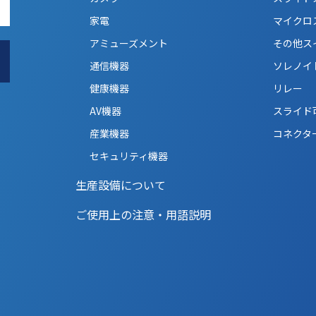
家電
マイクロ
アミューズメント
その他ス
通信機器
ソレノイ
健康機器
リレー
AV機器
スライド
産業機器
コネクタ
セキュリティ機器
生産設備について
ご使用上の注意・用語説明